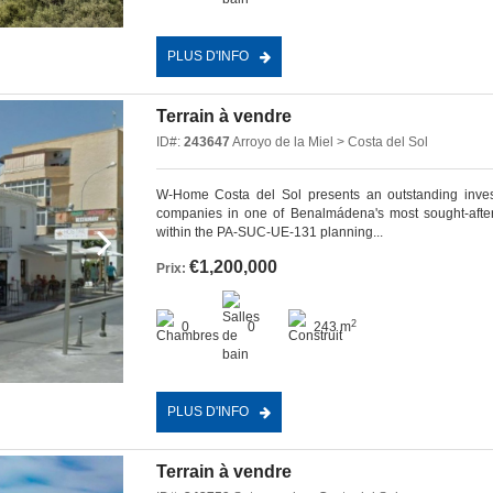
PLUS D'INFO
Terrain à vendre
ID#:
243647
Arroyo de la Miel > Costa del Sol
W-Home Costa del Sol presents an outstanding invest
companies in one of Benalmádena's most sought-after r
within the PA-SUC-UE-131 planning...
€1,200,000
Prix:
2
0
0
243 m
PLUS D'INFO
Terrain à vendre