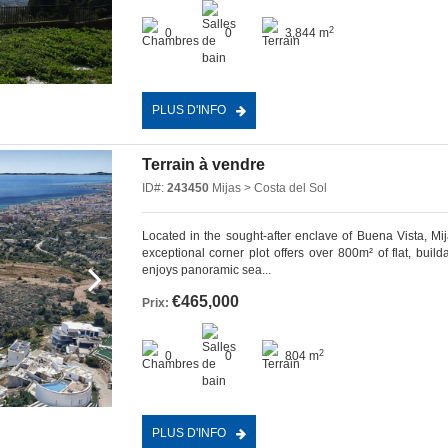
2
0
0
3,844 m
PLUS D'INFO
Terrain à vendre
ID#:
243450
Mijas > Costa del Sol
Located in the sought-after enclave of Buena Vista, Mij
exceptional corner plot offers over 800m² of flat, build
enjoys panoramic sea...
€465,000
Prix:
2
0
0
804 m
PLUS D'INFO