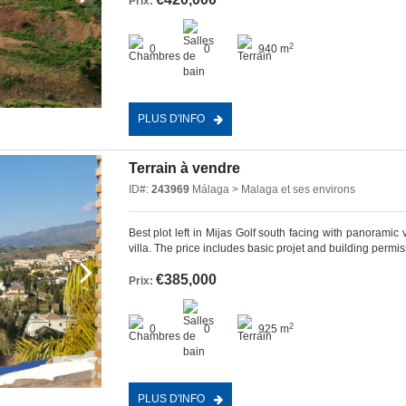
Prix:
2
0
0
940 m
PLUS D'INFO
Terrain à vendre
ID#:
243969
Málaga > Malaga et ses environs
Best plot left in Mijas Golf south facing with panorami
villa. The price includes basic projet and building permis
€385,000
Prix:
2
0
0
925 m
PLUS D'INFO