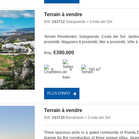
Terrain à vendre
ID#:
243712
Sotogrande > Costa del Sol
Terrain Résidentiel, Sotogrande, Costa del Sol. Jardin/
proximité, Magasins à proximité, Mer à proximité, Ville à ‌pr
€390,000
Prix:
2
0
0
795 m
PLUS D'INFO
Terrain à vendre
ID#:
243720
Benahavís > Costa del Sol
Three spacious plots in a gated community of Puerta 
license for the construction of three unique villas, de