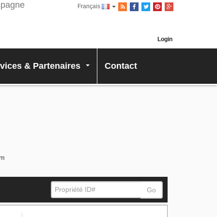
Français
Login
vices & Partenaires
Contact
...
om
Go