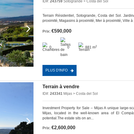
ID#:
243759
Sotogrande > Costa del Sol
Terrain Résidentiel, Sotogrande, Costa del Sol. Jardin/
proximité, Magasins à proximité, Mer à proximité, Ville à ‌pr
€590,000
Prix:
2
0
0
881 m
PLUS D'INFO
Terrain à vendre
ID#:
243341
Mijas > Costa del Sol
Investment Property for Sale – Mijas A unique large-scal
Mijas, located in the well-known area of El Compá
potential.The estate sits on an...
€2,600,000
Prix: