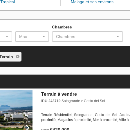
Tropical
Malaga et ses environs
Chambres
Max.
Chambres
Terrain
Terrain à vendre
ID#:
243710
Sotogrande > Costa del Sol
Terrain Résidentiel, Sotogrande, Costa del Sol. Jardin/
proximité, Magasins à proximité, Mer à proximité, Ville à ‌pr
€420,000