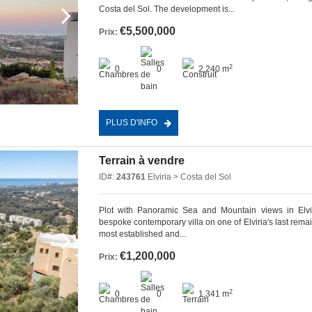
Costa del Sol. The development is...
€5,500,000
Prix:
2
0
0
2,240 m
PLUS D'INFO
Terrain à vendre
ID#:
243761
Elviria > Costa del Sol
Plot with Panoramic Sea and Mountain views in Elvir
bespoke contemporary villa on one of Elviria's last rema
most established and...
€1,200,000
Prix:
2
0
0
1,341 m