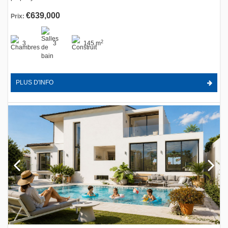
€639,000
Prix:
2
3
3
145 m
PLUS D'INFO