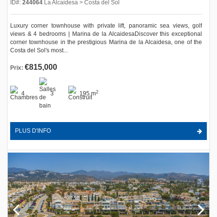
ID#:
244064
La Alcaidesa > Costa del Sol
Luxury corner townhouse with private lift, panoramic sea views, golf
views & 4 bedrooms | Marina de la AlcaidesaDiscover this exceptional
corner townhouse in the prestigious Marina de la Alcaidesa, one of the
Costa del Sol's most...
€815,000
Prix:
2
4
3
195 m
PLUS D'INFO