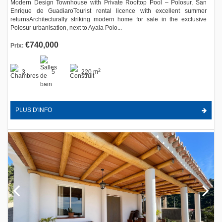
Modern Design Townhouse with Private Rooftop Pool – Polosur, San
Enrique de GuadiaroTourist rental licence with excellent summer
returnsArchitecturally striking modern home for sale in the exclusive
Polosur urbanisation, next to Ayala Polo...
€740,000
Prix:
2
3
5
220 m
PLUS D'INFO