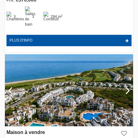
Prix:
2
3
3
294 m
PLUS D'INFO
Maison à vendre