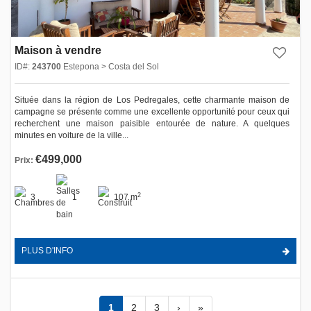
Maison à vendre
ID#:
243700
Estepona > Costa del Sol
Située dans la région de Los Pedregales, cette charmante maison de
campagne se présente comme une excellente opportunité pour ceux qui
recherchent une maison paisible entourée de nature. A quelques
minutes en voiture de la ville...
€499,000
Prix:
2
3
1
107 m
PLUS D'INFO
1
2
3
›
»