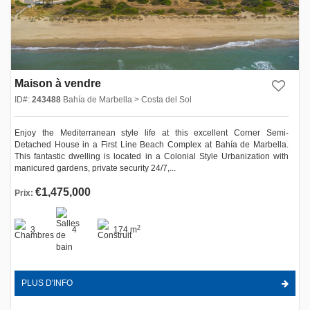
Maison à vendre
ID#:
243488
Bahía de Marbella > Costa del Sol
Enjoy the Mediterranean style life at this excellent Corner Semi-
Detached House in a First Line Beach Complex at Bahía de Marbella.
This fantastic dwelling is located in a Colonial Style Urbanization with
manicured gardens, private security 24/7,...
€1,475,000
Prix:
2
3
4
174 m
PLUS D'INFO