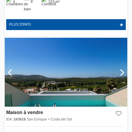
2
4
4
223 m
PLUS D'INFO
Maison à vendre
ID#:
243616
San Enrique > Costa del Sol