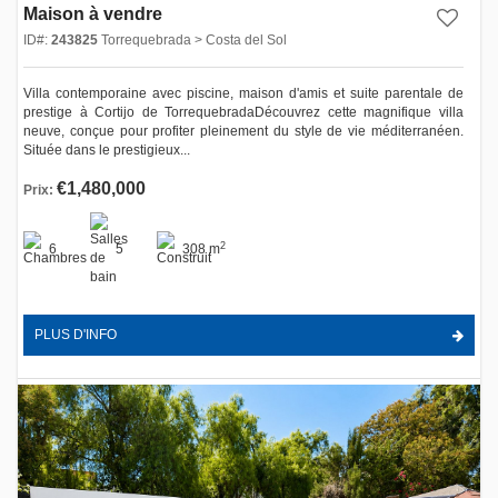
Maison à vendre
ID#:
243825
Torrequebrada > Costa del Sol
Villa contemporaine avec piscine, maison d'amis et suite parentale de
prestige à Cortijo de TorrequebradaDécouvrez cette magnifique villa
neuve, conçue pour profiter pleinement du style de vie méditerranéen.
Située dans le prestigieux...
€1,480,000
Prix:
2
6
5
308 m
PLUS D'INFO