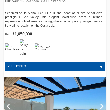
ID#:
244019
Nueva Andalucía > Costa del Sol
Set frontline to Aloha Golf Club in the heart of Nueva Andalucía's
prestigious Golf Valley, this elegant townhouse offers a refined
expression of Mediterranean living, where contemporary design meets a
truly prime location on the Costa del...
€1,650,000
Prix:
2
4
4
273 m
PLUS D'INFO