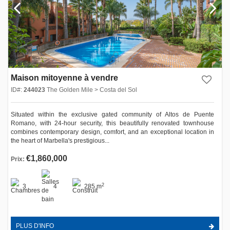
Maison mitoyenne à vendre
ID#:
244023
The Golden Mile > Costa del Sol
Situated within the exclusive gated community of Altos de Puente
Romano, with 24-hour security, this beautifully renovated townhouse
combines contemporary design, comfort, and an exceptional location in
the heart of Marbella's prestigious...
€1,860,000
Prix:
2
3
4
285 m
PLUS D'INFO