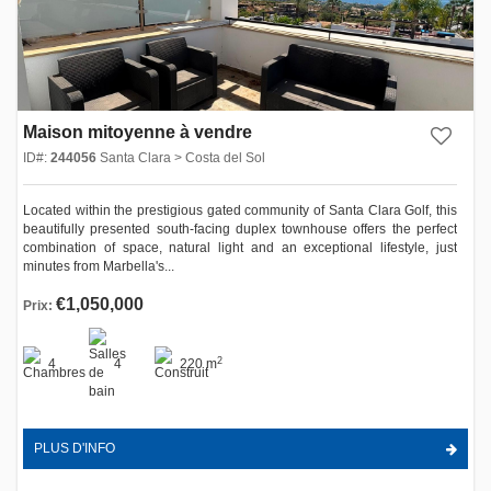
Maison mitoyenne à vendre
ID#:
244056
Santa Clara > Costa del Sol
Located within the prestigious gated community of Santa Clara Golf, this
beautifully presented south-facing duplex townhouse offers the perfect
combination of space, natural light and an exceptional lifestyle, just
minutes from Marbella's...
€1,050,000
Prix:
2
4
4
220 m
PLUS D'INFO