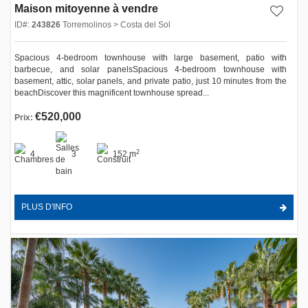
Maison mitoyenne à vendre
ID#:
243826
Torremolinos > Costa del Sol
Spacious 4-bedroom townhouse with large basement, patio with
barbecue, and solar panelsSpacious 4-bedroom townhouse with
basement, attic, solar panels, and private patio, just 10 minutes from the
beachDiscover this magnificent townhouse spread...
€520,000
Prix:
2
4
3
152 m
PLUS D'INFO