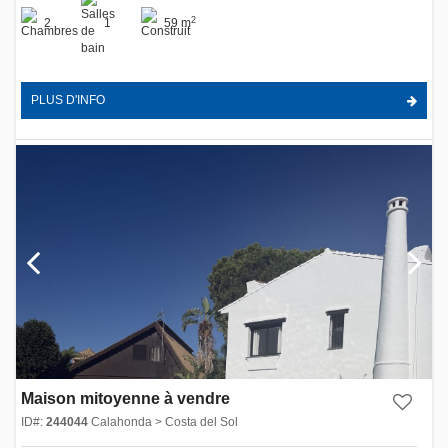
2
2
1
59 m
PLUS D'INFO
Maison mitoyenne à vendre
ID#:
244044
Calahonda > Costa del Sol