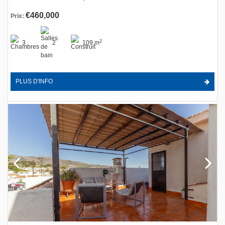
€460,000
Prix:
2
3
2
109 m
PLUS D'INFO