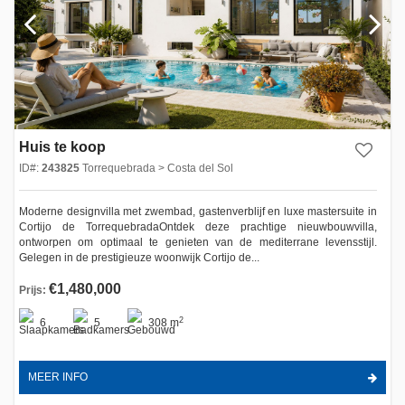
Huis te koop
ID#:
243825
Torrequebrada > Costa del Sol
Moderne designvilla met zwembad, gastenverblijf en luxe mastersuite in
Cortijo de TorrequebradaOntdek deze prachtige nieuwbouwvilla,
ontworpen om optimaal te genieten van de mediterrane levensstijl.
Gelegen in de prestigieuze woonwijk Cortijo de...
€1,480,000
Prijs:
2
6
5
308 m
MEER INFO