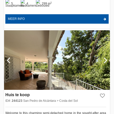
2
5
4
299 m
MEER INFO
Huis te koop
ID#:
244123
San Pedro de Alcántara > Costa del Sol
Welcome to this charming semi-detached home in the sought-after area