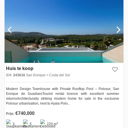
Huis te koop
ID#:
243616
San Enrique > Costa del Sol
Modern Design Townhouse with Private Rooftop Pool – Polosur, San
Enrique de GuadiaroTourist rental licence with excellent summer
returnsArchitecturally striking modern home for sale in the exclusive
Polosur urbanisation, next to Ayala Polo...
€740,000
Prijs:
2
3
5
220 m