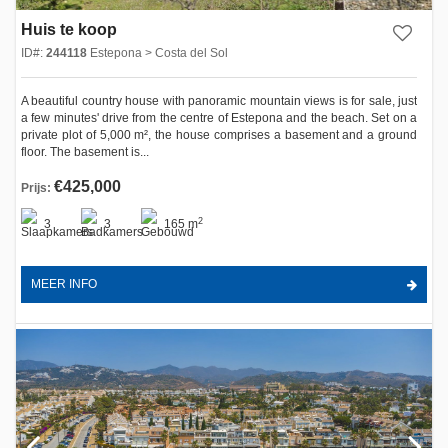
Huis te koop
ID#:
244118
Estepona > Costa del Sol
A beautiful country house with panoramic mountain views is for sale, just
a few minutes' drive from the centre of Estepona and the beach. Set on a
private plot of 5,000 m², the house comprises a basement and a ground
floor. The basement is...
€425,000
Prijs:
2
3
3
165 m
MEER INFO