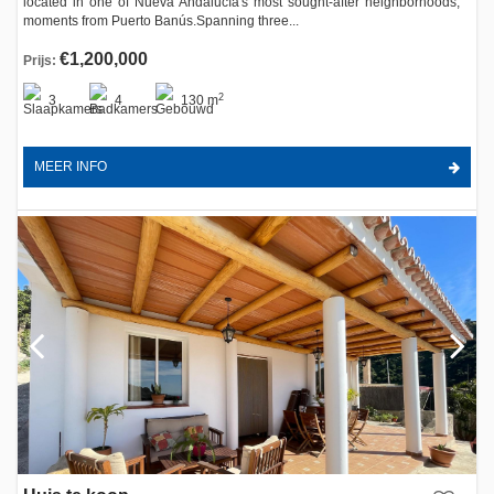
located in one of Nueva Andalucía's most sought-after neighborhoods,
moments from Puerto Banús.Spanning three...
€1,200,000
Prijs:
2
3
4
130 m
MEER INFO